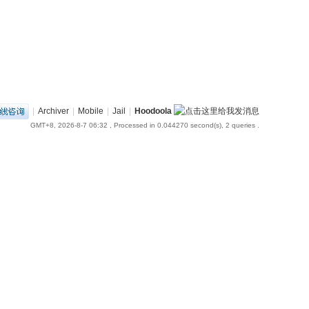
|
Archiver
|
Mobile
|
Jail
|
Hoodoola
GMT+8, 2026-8-7 06:32
, Processed in 0.044270 second(s), 2 queries .