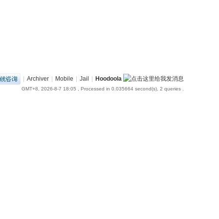
|
Archiver
|
Mobile
|
Jail
|
Hoodoola
GMT+8, 2026-8-7 18:05
, Processed in 0.035664 second(s), 2 queries .