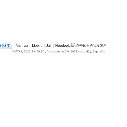
|
Archiver
|
Mobile
|
Jail
|
Hoodoola
GMT+8, 2026-8-6 09:16
, Processed in 0.041058 second(s), 2 queries .